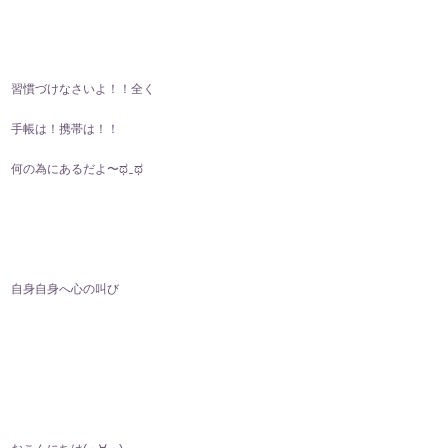
習慣づけなさいよ！！全く
手帳は！携帯は！！
何の為にあるだよ〜ಥ⁠‿⁠ಥ
自身自身へ心の叫び