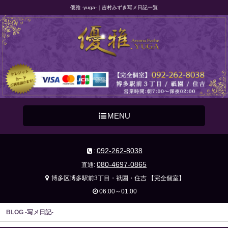
優雅 -yuga-｜吉村みずき写メ日記一覧
MENU
092-262-8038
:
080-4697-0865
直通:
博多区博多駅前3丁目・祇園・住吉 【完全個室】
06:00～01:00
BLOG -写メ日記-