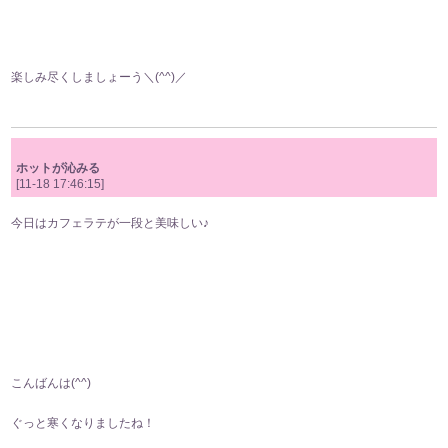
楽しみ尽くしましょーう＼(^^)／
ホットが沁みる
[11-18 17:46:15]
今日はカフェラテが一段と美味しい♪
こんばんは(⁠^⁠^⁠)
ぐっと寒くなりましたね！