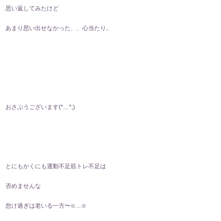
思い返してみたけど
あまり思い出せなかった、、心当たり。
おさぶうございます(⁠*⁠﹏⁠*⁠;⁠)
とにもかくにも運動不足筋トレ不足は
否めませんな
怠け過ぎは老いる一方〜⊙⁠﹏⁠⊙