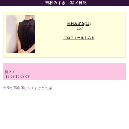
- 吉村みずき - 写メ日記
吉村みずき(44)
T157
プロフィールをみる
何？！
[12-08 10:08:03]
全身が筋肉痛なんですけどಥ⁠_⁠ಥ