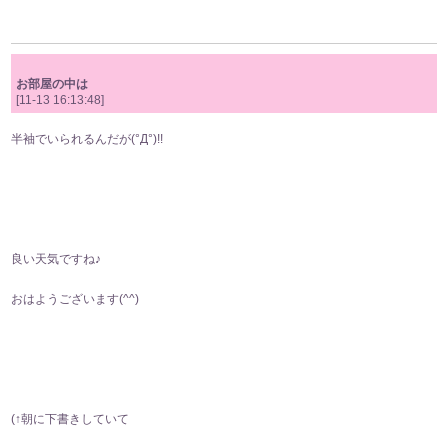
お部屋の中は
[11-13 16:13:48]
半袖でいられるんだが(°Д°)!!
良い天気ですね♪
おはようございます(⁠^⁠^⁠)
(↑朝に下書きしていて