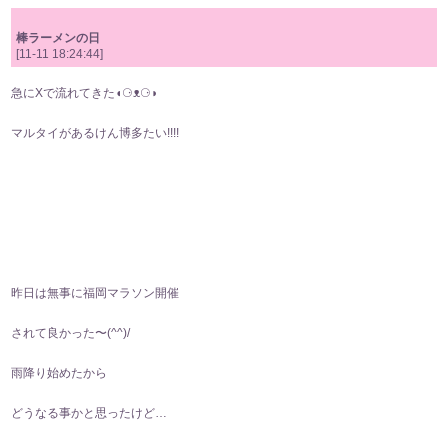
棒ラーメンの日
[11-11 18:24:44]
急にXで流れてきた◖⁠⚆⁠ᴥ⁠⚆⁠◗
マルタイがあるけん博多たい!!!!　
昨日は無事に福岡マラソン開催
されて良かった〜(⁠^⁠^⁠)/
雨降り始めたから
どうなる事かと思ったけど…