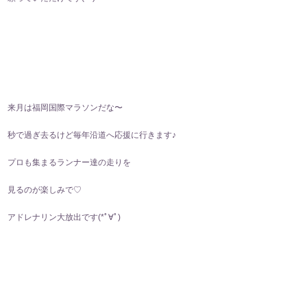
来月は福岡国際マラソンだな〜
秒で過ぎ去るけど毎年沿道へ応援に行きます♪
プロも集まるランナー達の走りを
見るのが楽しみで♡
アドレナリン大放出です(*ﾟ∀ﾟ)