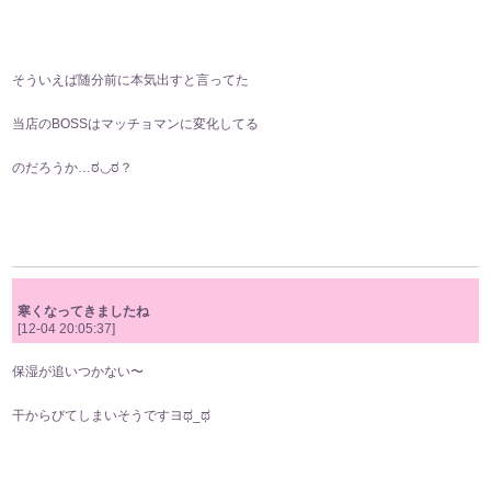
そういえば随分前に本気出すと言ってた
当店のBOSSはマッチョマンに変化してる
のだろうか…ಠ⁠◡⁠ಠ？
寒くなってきましたね
[12-04 20:05:37]
保湿が追いつかない〜
干からびてしまいそうですヨಥ⁠_⁠ಥ