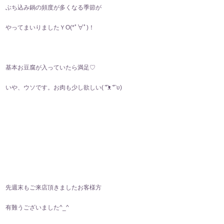
ぶち込み鍋の頻度が多くなる季節が
やってまいりましたＹO(*ﾟ∀ﾟ)！
基本お豆腐が入っていたら満足♡
いや、ウソです。お肉も少し欲しい(⁠ ͡⁠°⁠ᴥ⁠ ͡⁠°⁠ ⁠ʋ⁠)
先週末もご来店頂きましたお客様方
有難うございました^⁠_⁠^