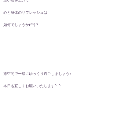
重い腰を上げて
心と身体のリフレッシュは
如何でしょうか(⁠^⁠^⁠)？
癒空間で一緒にゆっくり過ごしましょう♪
本日も宜しくお願いいたします^⁠_⁠^