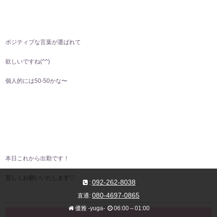
ポジティブな言葉が選ばれて
欲しいですね(⁠^⁠^⁠)
個人的には50-50かな〜
本日これから出勤です！
宜しくお願いいたします♡
092-262-8038
:
080-4697-0865
直通:
優雅 -yuga-
06:00～01:00