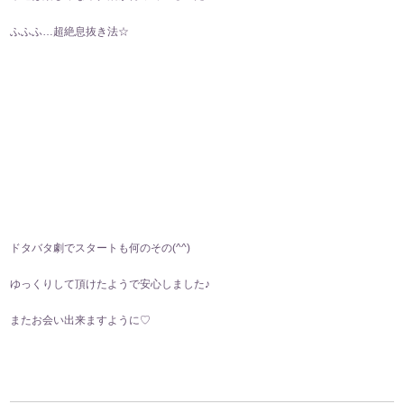
ふふふ…超絶息抜き法☆
ドタバタ劇でスタートも何のその(⁠^⁠^⁠)
ゆっくりして頂けたようで安心しました♪
またお会い出来ますように♡