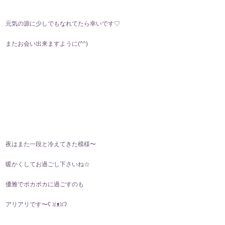
元気の源に少しでもなれてたら幸いです♡
またお会い出来ますように(⁠^⁠^⁠)
夜はまた一段と冷えてきた模様〜
暖かくしてお過ごし下さいね☆
優雅でポカポカに過ごすのも
アリアリです〜ʕ⁠ ⁠ꈍ⁠ᴥ⁠ꈍ⁠ʔ