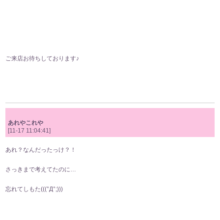
ご来店お待ちしております♪
あれやこれや
[11-17 11:04:41]
あれ？なんだったっけ？！
さっきまで考えてたのに…
忘れてしもた(((°Д°;)))