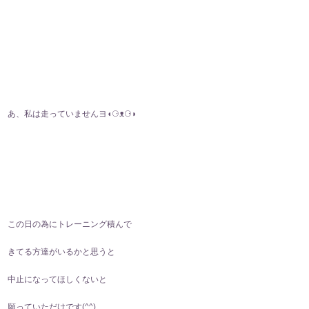
あ、私は走っていませんヨ◖⁠⚆⁠ᴥ⁠⚆⁠◗
この日の為にトレーニング積んで
きてる方達がいるかと思うと
中止になってほしくないと
願っていただけです(⁠^⁠^⁠)