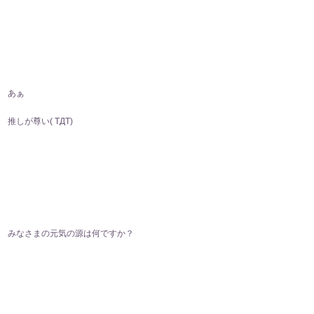
あぁ
推しが尊い( TДT)
みなさまの元気の源は何ですか？