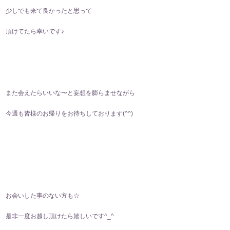
少しでも来て良かったと思って
頂けてたら幸いです♪
また会えたらいいな〜と妄想を膨らませながら　
今週も皆様のお帰りをお待ちしております(⁠^⁠^⁠)
お会いした事のない方も☆
是非一度お越し頂けたら嬉しいです^⁠_⁠^