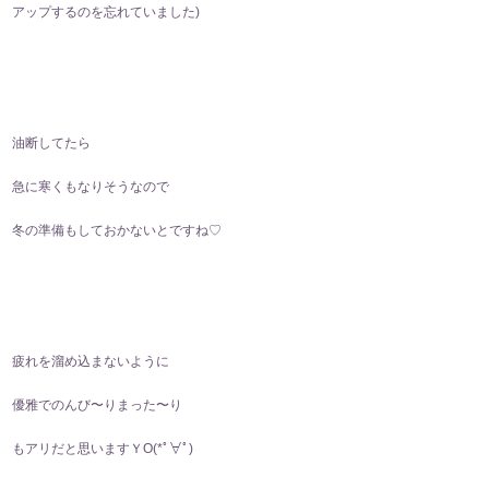
アップするのを忘れていました)
油断してたら
急に寒くもなりそうなので
冬の準備もしておかないとですね♡
疲れを溜め込まないように
優雅でのんび〜りまった〜り
もアリだと思いますＹО(*ﾟ∀ﾟ)