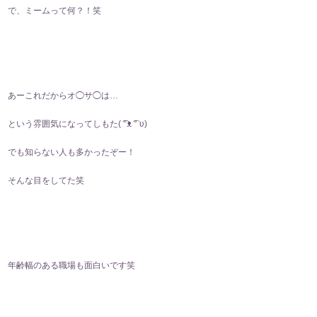
で、ミームって何？！笑
あーこれだからオ◯サ◯は…
という雰囲気になってしもた(⁠ ͡⁠°⁠ᴥ⁠ ͡⁠°⁠ ⁠ʋ⁠)
でも知らない人も多かったぞー！
そんな目をしてた笑
年齢幅のある職場も面白いです笑